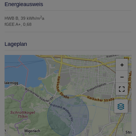
Energieausweis
2
HWB
B, 39 kWh/m
a
fGEE
A+, 0,68
Lageplan
+
−