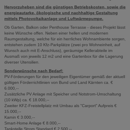
Hervorzuheben sind die günstigen Betriebskosten, sowie die
energieautarke, ökologische und nachhaltige Gestaltung
mittels Photovoltaikanlage und Luftwärmepumpe.
Ob Garten, Balkon oder Penthouse Terrasse - dieses Projekt lässt
keine Wünsche offen. Neben einer hellen und modernen
Raumgestaltung, welche für ein herrliches Wohnambiente sorgen,
entstehen zudem 10 Kfz-Parkplätze (zwei pro Wohneinheit, auf
Wunsch auch mit E-Anschluss), geräumige Kellerabteile im
Ausmaß von jeweils 12 m2 und eine Gartenbox für die Lagerung
diverser Utensilien.
Sonderwünsche nach Bedarf:
PV-Förderungen für den jeweiligen Eigentümer gemäß der aktuell
gültigen Förderrichtlinien von Bund und Land Kärnten ca. €
6.000,--
Zusätzliche PV Anlage mit Speicher und Notstrom-Umschaltung
(10 kWp) ca. € 18.000,--
Zweiter KFZ-Freistellplatz mit Umbau als "Carport" Aufpreis €
15.000,--
Kamin € 3.000,--
Smart-Home Anlage € 8.000,--
Tankstelle Strom Standard € 2.500,--