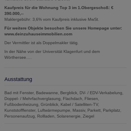
Kaufpreis für die Wohnung Top 3 im 1.Obergeschoß: €
390.000,--
Maklergebühr: 3,6% vom Kaufpreis inklusive MwSt.
Für weitere Objekte besuchen Sie unsere Homepage unter:
www.deinzuhauseimmobilien.com
Der Vermittler ist als Doppelmakler tätig.
In der Nähe von der Universität Klagenfurt und dem
Wörthersee.....
Ausstattung
Bad mit Fenster
Badewanne
Bergblick
DV- / EDV-Verkabelung
Doppel- / Mehrfachverglasung
Flachdach
Fliesen
Fußbodenheizung
Grünblick
Kabel / Satelliten-TV
Kunststofffenster
Luftwärmepumpe
Massiv
Parkett
Parkplatz
Personenaufzug
Rollladen
Solarenergie
Ziegel