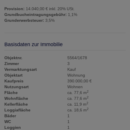
Provision:
14.040,00 € inkl. 20% USt.
Grundbucheintragungsgebühr:
1,1%
Grunderwerbsteuer:
3,5%
Basisdaten zur Immobilie
Objektnr.
5564/1678
Zimmer
3
Vermarktungsart
Kauf
Objektart
Wohnung
Kaufpreis
390.000,00 €
Nutzungsart
Wohnen
2
Fläche
ca. 77,6 m
2
Wohnfläche
ca. 77,6 m
2
Kellerfläche
ca. 11,9 m
2
Loggiafläche
ca. 18,6 m
Bäder
1
WC
1
Loggien
1