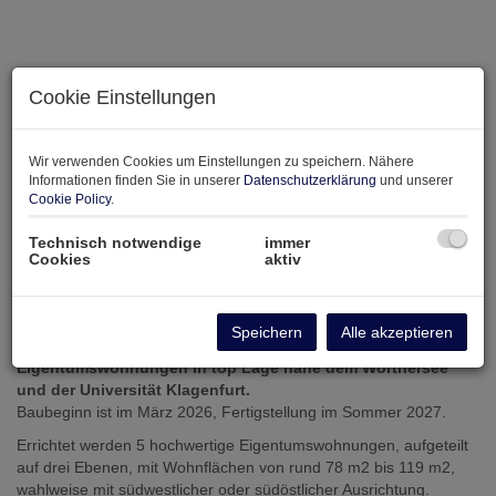
Cookie Einstellungen
Wir verwenden Cookies um Einstellungen zu speichern. Nähere
Informationen finden Sie in unserer
Datenschutzerklärung
und unserer
Cookie Policy
.
Technisch notwendige
immer
Cookies
aktiv
Beschreibung
Speichern
Alle akzeptieren
Das Projekt erwartet Sie mit 5 exklusiven, barrierefreien
Eigentumswohnungen in top Lage nahe dem Wörthersee
und der Universität Klagenfurt.
Baubeginn ist im März 2026, Fertigstellung im Sommer 2027.
Errichtet werden 5 hochwertige Eigentumswohnungen, aufgeteilt
auf drei Ebenen, mit Wohnflächen von rund 78 m2 bis 119 m2,
wahlweise mit südwestlicher oder südöstlicher Ausrichtung.